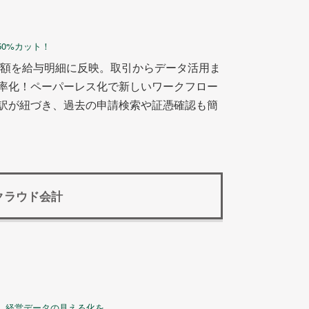
50%カット！
精算額を給与明細に反映。取引からデータ活用ま
率化！ペーパーレス化で新しいワークフロー
訳が紐づき、過去の申請検索や証憑確認も簡
クラウド会計
化。経営データの見える化を