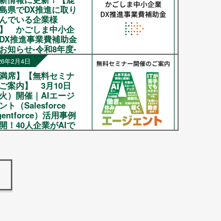
島県でDX推進に取り
んでいる企業様
】 かごしま中小企
DX推進事業費補助金
お知らせ-令和8年度-
26年2月4日
素より大変お世話になって
ります。 研文堂です。 この
満席】【無料セミナ
び、鹿児島県において中小
ご案内】 3月10日
業のDX推進を支援する、
火）開催｜AIエージ
かごしま中小企業DX推進事
ント（Salesforce
費補助金」が5月中旬より開
gentforce）活用事例
 予定とされていましたが、
開！40人企業がAIで
始時期および詳細情報が更
00人分働く方法と
]
？
ご好評につき満席となりまし
ので申し込みを締め切らせ
いただきました※ みなさ
、こんにちは！研文堂で
。 労働人口の減少が叫ばれ
中、「今の人数で、もっと
果を上げられたら…」と感
ることはありませんか？ こ