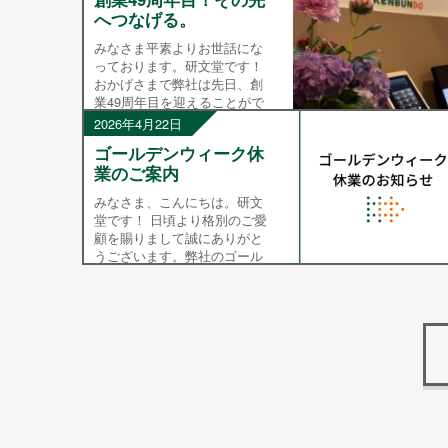
へつなげる。
みなさま平素よりお世話にな
っております。研文堂です！
おかげさまで弊社は先日、創
業49周年目を迎えることがで
きました！ みなさまの長年に
2026年4月22日
わたる温かいご支援とご愛顧
ゴールデンウィーク休
に、心より感謝申し上げま
業のご案内
す。 49年前町の文房具屋さん
とし […]
みなさま、こんにちは。研文
堂です！ 日頃より格別のご愛
顧を賜りまして誠にありがと
うございます。弊社のゴール
デンウィーク休業日のお知ら
せをいたします。※【本社・支
店】 ◎2026年4月29日（水）
※4月30日（木）、5月1 […]