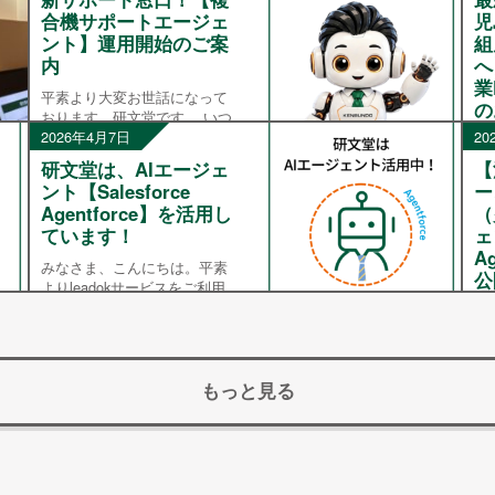
合機サポートエージェ
児
ント】運用開始のご案
組
内
へ
業
平素より大変お世話になって
の
おります。研文堂です。 いつ
も弊社の複合機サービスおよ
2026年4月7日
20
平
び保守サポートをご利用いた
お
研文堂は、AIエージェ
【
だき、誠にありがとうござい
た
ント【Salesforce
ー
ます。 このたび弊社では、お
企
Agentforce】を活用し
（
客様の利便性向上と業務効率
「
ています！
ェ
化を目的として、「AI エージ
業
A
ェン […]
始
みなさま、こんにちは。平素
公
開
よりleadokサービスをご利用
1
[…
いただき、誠にありがとうご
は
ざいます。 今回は、弊社にお
けるAIエージェント
※
【Salesforce Agentforce】の活
た
用事例をご紹介いたします。
もっと見る
て
Sales […]
ま
す
る
成
じ