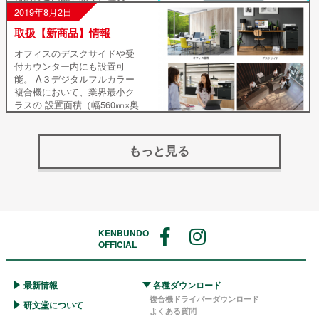
同厚く御礼申し上げます。 弊
2019年8月2日
社で取り扱っております、シ
取扱【新商品】情報
ャープ株式会社の複合機に関
しまして 下記機種の2019年9
オフィスのデスクサイドや受
月 […]
付カウンター内にも設置可
能。 A３デジタルフルカラー
複合機において、業界最小ク
ラスの 設置面積（幅560㎜×奥
行560㎜）を実現。 ～置き場
所を選ばない 洗練されたコ
ンパクトなスタイル～ シン
もっと見る
[…]
KENBUNDO
OFFICIAL
最新情報
各種ダウンロード
複合機ドライバーダウンロード
研文堂について
よくある質問