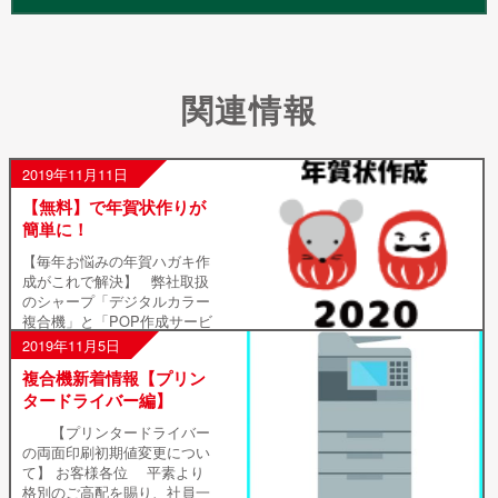
関連情報
2019年11月11日
【無料】で年賀状作りが
簡単に！
【毎年お悩みの年賀ハガキ作
成がこれで解決】 弊社取扱
のシャープ「デジタルカラー
複合機」と「POP作成サービ
ス」(無料)で 年賀状作りが簡
2019年11月5日
単にできます！ ー作成までは
複合機新着情報【プリン
たったの３ステップー ⓵デザ
タードライバー編】
イン選択 […]
【プリンタードライバー
の両面印刷初期値変更につい
て】 お客様各位 平素より
格別のご高配を賜り、社員一