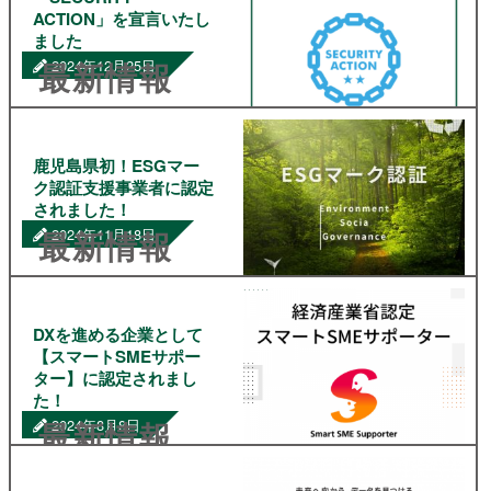
イベントにてブース出展い
ACTION」を宣言いたし
たしました！当社ブースに
ました
お立ち寄りいただいたみな
最新情報
2024年12月25日
さま、ありがとうございま
した。 今回はlead […]
平素より格別のお引き立て
を賜り、厚く御礼申し上げ
ます。この度、
鹿児島県初！ESGマー
「SECURITY ACTION」
ク認証支援事業者に認定
の「二つ星」を宣言いたし
されました！
ました。弊社の情報セキュ
最新情報
2024年11月18日
リティ基本方針に則り、安
全で適正な情報セキュリテ
ィ対策を継続的に実施して
この度、当社は、一般社団
まい […]
法人中小企業個人情報セキ
ュリティー推進協会の
DXを進める企業として
「ESGアドバイザー制度」
【スマートSMEサポー
において、鹿児島県初の
ター】に認定されまし
ESGマーク認証支援事業者
た！
として認定されました。さ
最新情報
2024年8月8日
らに、当社のDXサポート専
任者5人が「認定ESGアドバ
[…]
このたび、弊社は、経済産