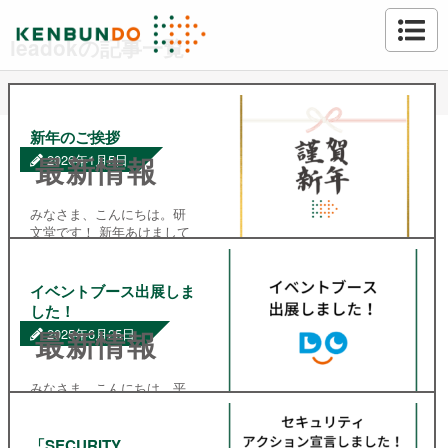
leadokの記事一覧
新年のご挨拶
最新情報
2026年1月5日
みなさま、こんにちは。研
文堂です！ 新年あけまして
おめでとうございます。 皆
様におかれましては 輝かし
い新年をお迎えのこととお
イベントブース出展しま
慶び申し上げます。また 日
した！
頃から温かいご支援ご協力
最新情報
2025年6月25日
を賜り 心から御礼申し上げ
ます。 本年も更な […]
みなさま、こんにちは。平
素より大変お世話になって
おります。研文堂です。
leadokは、先日開催された
「SECURITY