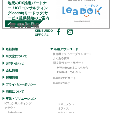
地元のDX推進パートナ
業省より中小企業IT支援制
度「スマートSMEサポータ
ー！ICTコンサルティン
ー」 として認定されまし
グleadok(リードック)サ
た。認定により、デジタル
ービス提供開始のご案内
化に取り組む中小企業のお
最新情報
2024年6月21日
客様に、より手厚いサポー
トを実現することができる
KENBUNDO
ようになりました。 ◇ス
OFFICIAL
平素より格別のお引き立て
[…]
を賜り、厚く御礼申し上げ
ます。 さて、弊社は、普段
最新情報
各種ダウンロード
より複合機やクラウドサー
複合機ドライバーダウンロード
ビスを販売させていただい
研文堂について
よくある質問
ておりましたが、新しく、
お問い合わせ
研文堂リモートサポート
中小企業のDXを推進する
▶︎Windowsはこちらから
ICTコンサルティング業務
会社情報
▶︎Macはこちらから
「leadok（リードッ […]
採用情報
leadokナビサイト
leadokカルテ
プライバシーポリシー
商標について
事業・ソリューション
ICTコンサルティング
ドキュメント
クラウド
オフィス
Salesforce
セキュリティ