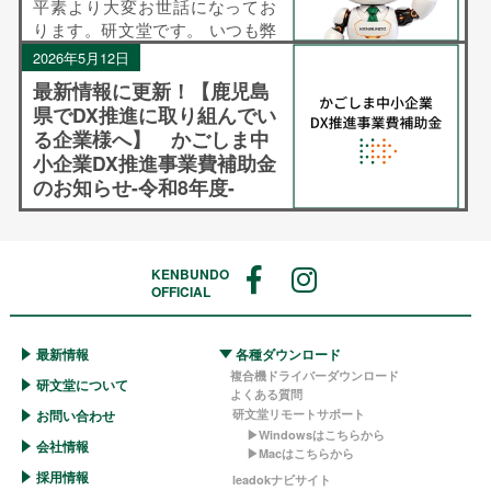
平素より大変お世話になってお
ります。研文堂です。 いつも弊
社の複合機サービスおよび保守
2026年5月12日
サポートをご利用いただき、誠
最新情報に更新！【鹿児島
にありがとうございます。 この
県でDX推進に取り組んでい
たび弊社では、お客様の利便性
る企業様へ】 かごしま中
向上と業務効率化を目的とし
小企業DX推進事業費補助金
て、「AI エージェン […]
のお知らせ-令和8年度-
平素より大変お世話になってお
ります。 研文堂です。 このた
び、鹿児島県において中小企業
KENBUNDO
のDX推進を支援する、「かごし
OFFICIAL
ま中小企業DX推進事業費補助
金」が5月中旬より開始 予定とさ
最新情報
各種ダウンロード
れていましたが、 開始時期およ
複合機ドライバーダウンロード
び詳細情報が更 […]
研文堂について
よくある質問
お問い合わせ
研文堂リモートサポート
▶︎Windowsはこちらから
会社情報
▶︎Macはこちらから
採用情報
leadokナビサイト