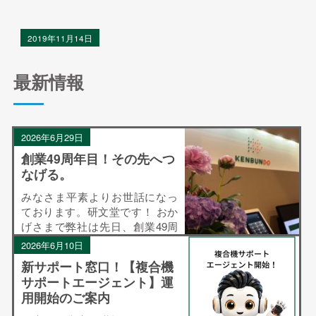
2019年11月14日
最新情報
2026年6月29日
創業49周年目！その先へつ
なげる。
みなさま平素よりお世話になっ
ております。研文堂です！ おか
げさまで弊社は先日、創業49周
年目を迎えることができまし
2026年6月10日
た！ みなさまの長年にわたる温
新サポート窓口！【複合機
かいご支援とご愛顧に、心より
サポートエージェント】運
感謝申し上げます。 49年前町の
用開始のご案内
文房具屋さんとし […]