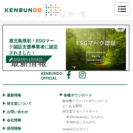
ESGアドバイザーの記事一覧
鹿児島県初！ESGマー
ク認証支援事業者に認定
されました！
最新情報
2024年11月18日
KENBUNDO
この度、当社は、一般社団
OFFICIAL
法人中小企業個人情報セキ
ュリティー推進協会の
「ESGアドバイザー制度」
最新情報
各種ダウンロード
において、鹿児島県初の
複合機ドライバーダウンロード
ESGマーク認証支援事業者
研文堂について
よくある質問
として認定されました。さ
お問い合わせ
研文堂リモートサポート
らに、当社のDXサポート専
▶︎Windowsはこちらから
任者5人が「認定ESGアドバ
会社情報
▶︎Macはこちらから
[…]
採用情報
leadokナビサイト